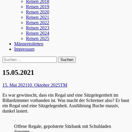
Reisen 2018
Reisen 2019
Reisen 2020
Reisen 2021
Reisen 2022
Reisen 2023
Reisen 2024
Reisen 2025
Männertoiletten
Impressum
Suchen
Suche
nach:
15.05.2021
Posted
Autor
15. Mai 2021
10. Oktober 2025
TM
on
Es war gewünscht, dass ein Regal und eine Sitzgelegenheit im
Billardzimmer vorhanden ist. Was macht der Schreiner also? Er baut
ein Regal und eine Sitzgelegenheit. Ausführung Buche massiv,
dunkel lasiert.
Offene Regale, gepolsterte Sitzbank mit Schubladen
darunter