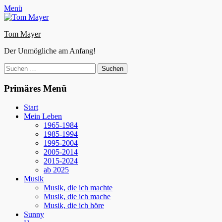
Zum
Facebook
E-
Instagram
Website
Menü
Inhalt
Mail
springen
Tom Mayer
Der Unmögliche am Anfang!
Suche
nach:
Primäres Menü
Start
Mein Leben
1965-1984
1985-1994
1995-2004
2005-2014
2015-2024
ab 2025
Musik
Musik, die ich machte
Musik, die ich mache
Musik, die ich höre
Sunny