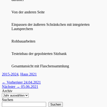
Von der anderen Seite
Einpassen der äußeren Schränkchen mit integrierten
Lautsprechern
Rohbauarbeiten
Testeinbau der gepolsterten Sitzbank
Gesamtansicht mit Flaschensammlung
Kategorien
2015-2024
,
Haus 2021
Beitragsnavigation
Vorheriger
← Vorheriger
24.04.2021
Nächster
Beitrag:
Nächster →
05.06.2021
Beitrag:
Archiv
Suchen
Suchen