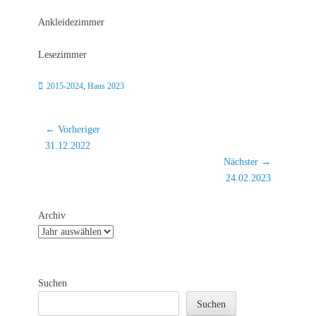
Ankleidezimmer
Lesezimmer
Kategorien
2015-2024
,
Haus 2023
Beitragsnavigation
← Vorheriger
Vorheriger
31.12.2022
Beitrag:
Nächster →
Nächster
24.02.2023
Beitrag:
Archiv
Suchen
Suchen