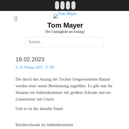
Zum
Facebook
E-
Instagram
Website
Inhalt
Mail
springen
Tom Mayer
Der Unmögliche am Anfang!
Suche
nach:
18.02.2023
Posted
Autor
18. Februar 2023
TM
on
Die durch den Auszug der Tochter freigewordenen Räume
werden einer neuen Bestimmung zugeführt. Es gibt nun für
Susanne ein Ankleidezimmer mit großem Schrank und ein
Lesezimmer mit Couch..
Und so ist der aktuelle Stand:
Kleiderschrank im Ankleidezimmer