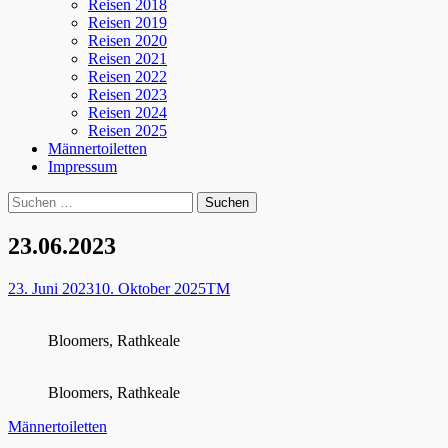
Reisen 2018
Reisen 2019
Reisen 2020
Reisen 2021
Reisen 2022
Reisen 2023
Reisen 2024
Reisen 2025
Männertoiletten
Impressum
Suchen
Suche
nach:
23.06.2023
Posted
Autor
23. Juni 2023
10. Oktober 2025
TM
on
Bloomers, Rathkeale
Bloomers, Rathkeale
Kategorien
Männertoiletten