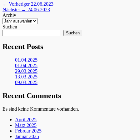
Beitragsnavigation
Vorheriger
← Vorheriger
22.06.2023
Nächster
Beitrag:
Nächster →
24.06.2023
Beitrag:
Archiv
Suchen
Suchen
Recent Posts
01.04.2025
01.04.2025
29.03.2025
13.03.2025
09.03.2025
Recent Comments
Es sind keine Kommentare vorhanden.
April 2025
März 2025
Februar 2025
Januar 2025