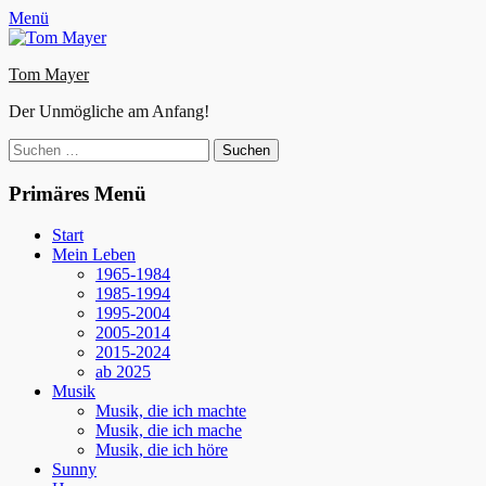
Zum
Facebook
E-
Instagram
Website
Menü
Inhalt
Mail
springen
Tom Mayer
Der Unmögliche am Anfang!
Suche
nach:
Primäres Menü
Start
Mein Leben
1965-1984
1985-1994
1995-2004
2005-2014
2015-2024
ab 2025
Musik
Musik, die ich machte
Musik, die ich mache
Musik, die ich höre
Sunny