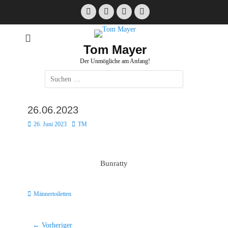
Zum
Facebook
E-
Instagram
Website
Inhalt
Mail
springen
Tom Mayer
Der Unmögliche am Anfang!
Suche
nach:
26.06.2023
Posted
Autor
26. Juni 2023
TM
on
Bunratty
Kategorien
Männertoiletten
Beitragsnavigation
← Vorheriger