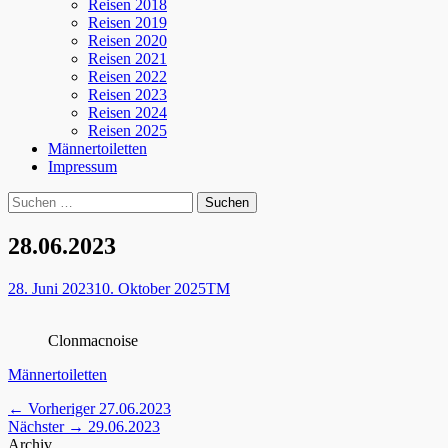
Reisen 2018
Reisen 2019
Reisen 2020
Reisen 2021
Reisen 2022
Reisen 2023
Reisen 2024
Reisen 2025
Männertoiletten
Impressum
Suchen
Suche
nach:
28.06.2023
Posted
Autor
28. Juni 2023
10. Oktober 2025
TM
on
Clonmacnoise
Kategorien
Männertoiletten
Beitragsnavigation
Vorheriger
← Vorheriger
27.06.2023
Nächster
Beitrag:
Nächster →
29.06.2023
Beitrag:
Archiv