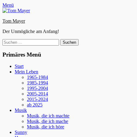
Zum
Facebook
E-
Instagram
Website
Menü
Inhalt
Mail
springen
Tom Mayer
Der Unmögliche am Anfang!
Suche
nach:
Primäres Menü
Start
Mein Leben
1965-1984
1985-1994
1995-2004
2005-2014
2015-2024
ab 2025
Musik
Musik, die ich machte
Musik, die ich mache
Musik, die ich höre
Sunny