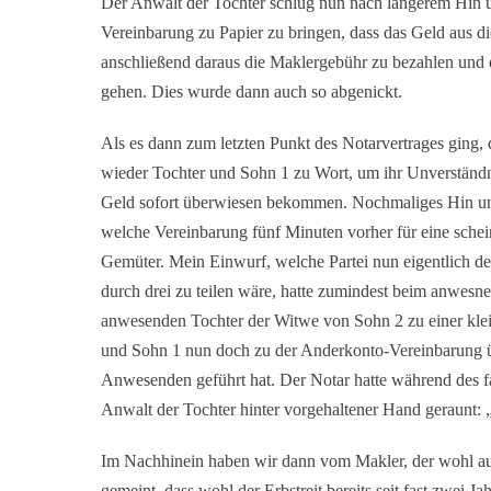
Der Anwalt der Tochter schlug nun nach längerem Hin u
Vereinbarung zu Papier zu bringen, dass das Geld aus 
anschließend daraus die Maklergebühr zu bezahlen und de
gehen. Dies wurde dann auch so abgenickt.
Als es dann zum letzten Punkt des Notarvertrages ging, 
wieder Tochter und Sohn 1 zu Wort, um ihr Unverständni
Geld sofort überwiesen bekommen. Nochmaliges Hin und
welche Vereinbarung fünf Minuten vorher für eine sche
Gemüter. Mein Einwurf, welche Partei nun eigentlich 
durch drei zu teilen wäre, hatte zumindest beim anwesn
anwesenden Tochter der Witwe von Sohn 2 zu einer klein
und Sohn 1 nun doch zu der Anderkonto-Vereinbarung übe
Anwesenden geführt hat. Der Notar hatte während des fa
Anwalt der Tochter hinter vorgehaltener Hand geraunt:
Im Nachhinein haben wir dann vom Makler, der wohl au
gemeint, dass wohl der Erbstreit bereits seit fast zwei 