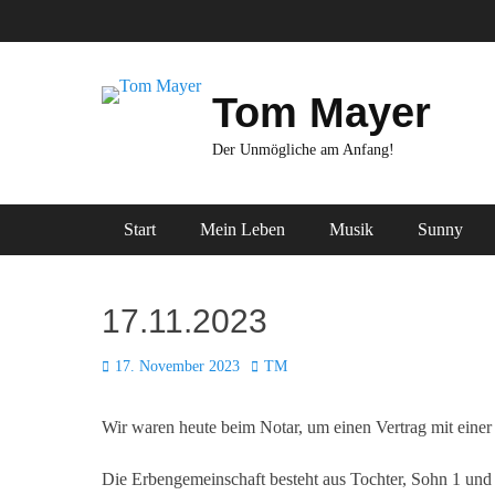
Zum
Inhalt
springen
Tom Mayer
Der Unmögliche am Anfang!
Primäres Menü
Start
Mein Leben
Musik
Sunny
17.11.2023
Posted
Autor
17. November 2023
TM
on
Wir waren heute beim Notar, um einen Vertrag mit einer
Die Erbengemeinschaft besteht aus Tochter, Sohn 1 und