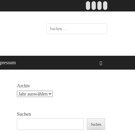
Facebook
E-
Instagram
Website
Mail
Suche
nach:
pressum
Suchen
Archiv
Suchen
Suchen