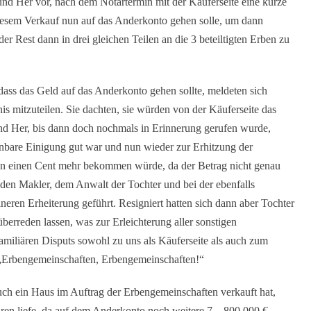
nd Her vor, nach dem Notartermin mit der Käuferseite eine kurze
diesem Verkauf nun auf das Anderkonto gehen solle, um dann
r Rest dann in drei gleichen Teilen an die 3 beteiltigten Erben zu
dass das Geld auf das Anderkonto gehen sollte, meldeten sich
s mitzuteilen. Sie dachten, sie würden von der Käuferseite das
 Her, bis dann doch nochmals in Erinnerung gerufen wurde,
inbare Einigung gut war und nun wieder zur Erhitzung der
den einen Cent mehr bekommen würde, da der Betrag nicht genau
eden Makler, dem Anwalt der Tochter und bei der ebenfalls
eren Erheiterung geführt. Resigniert hatten sich dann aber Tochter
rreden lassen, was zur Erleichterung aller sonstigen
miliären Disputs sowohl zu uns als Käuferseite als auch zum
 „Erbengemeinschaften, Erbengemeinschaften!“
ch ein Haus im Auftrag der Erbengemeinschaften verkauft hat,
Jahren liefe, da auf dem Anderkonto noch weitere 7 – 800.000 €