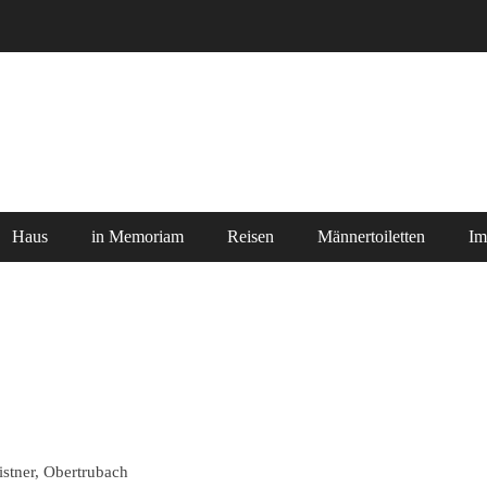
Haus
in Memoriam
Reisen
Männertoiletten
Im
istner, Obertrubach