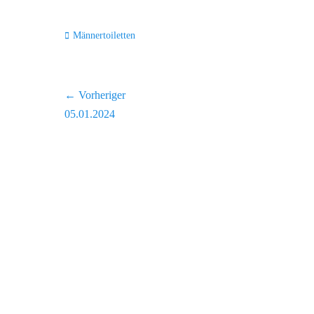
Kategorien
Männertoiletten
Beitragsnavigation
← Vorheriger
Vorheriger
05.01.2024
Beitrag: