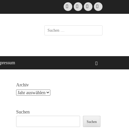
Facebook
E-
Instagram
Website
Mail
Suche
nach:
pressum
Suchen
Archiv
Suchen
Suchen