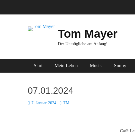
Zum
Inhalt
springen
Tom Mayer
Der Unmögliche am Anfang!
Primäres Menü
Start
Mein Leben
Musik
Sunny
07.01.2024
Posted
Autor
7. Januar 2024
TM
on
Café Le