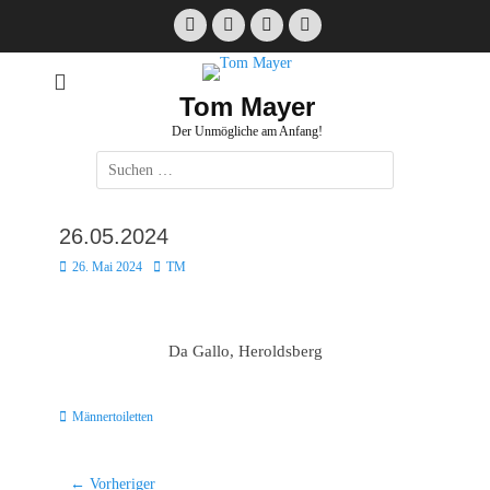
Zum
Facebook
E-
Instagram
Website
Inhalt
Mail
springen
Tom Mayer
Der Unmögliche am Anfang!
Suche
nach:
26.05.2024
Posted
Autor
26. Mai 2024
TM
on
Da Gallo, Heroldsberg
Kategorien
Männertoiletten
Beitragsnavigation
← Vorheriger