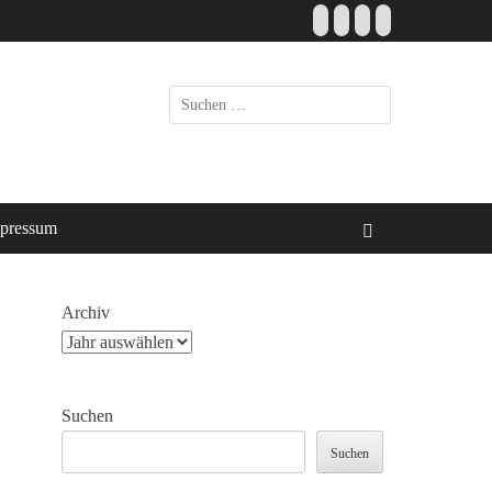
Facebook
E-
Instagram
Website
Mail
Suche
nach:
pressum
Suchen
Archiv
Suchen
Suchen