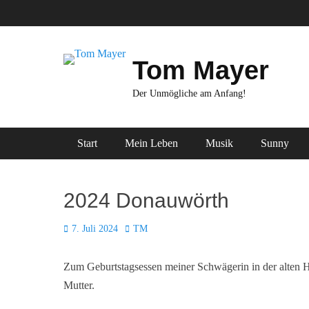
Zum
Inhalt
springen
Tom Mayer
Der Unmögliche am Anfang!
Primäres Menü
Start
Mein Leben
Musik
Sunny
2024 Donauwörth
Posted
Autor
7. Juli 2024
TM
on
Zum Geburtstagsessen meiner Schwägerin in der alten H
Mutter.