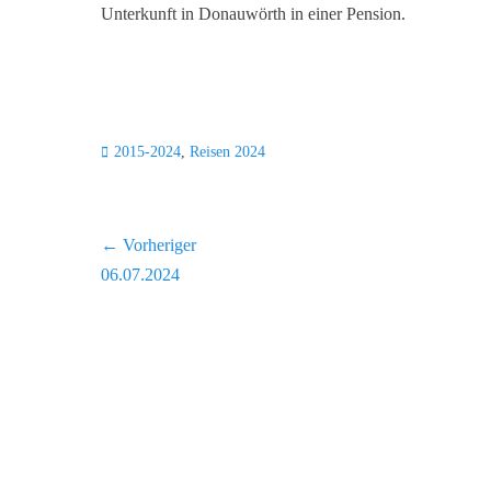
Unterkunft in Donauwörth in einer Pension.
Kategorien
2015-2024
,
Reisen 2024
Beitragsnavigation
← Vorheriger
Vorheriger
06.07.2024
Beitrag: