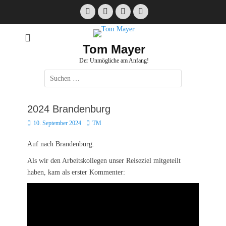
Zum
Facebook
E-
Instagram
Website
Inhalt
Mail
springen
Tom Mayer
Der Unmögliche am Anfang!
Suche
nach:
2024 Brandenburg
Posted
Autor
10. September 2024
TM
on
Auf nach Brandenburg.
Als wir den Arbeitskollegen unser Reiseziel mitgeteilt
haben, kam als erster Kommenter: