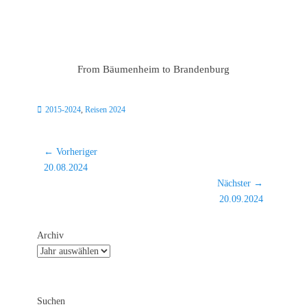
From Bäumenheim to Brandenburg
Kategorien
2015-2024
,
Reisen 2024
Beitragsnavigation
← Vorheriger
Vorheriger
20.08.2024
Beitrag:
Nächster →
Nächster
20.09.2024
Beitrag:
Archiv
Suchen