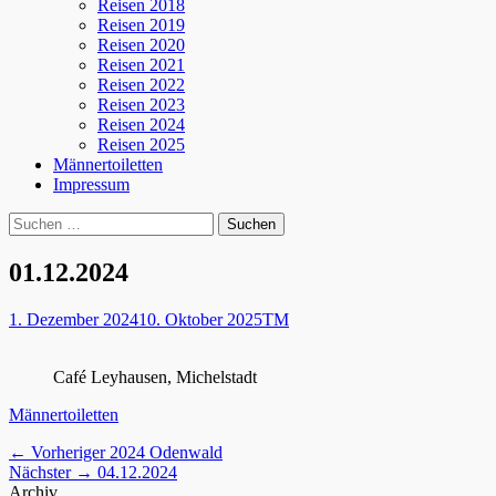
Reisen 2018
Reisen 2019
Reisen 2020
Reisen 2021
Reisen 2022
Reisen 2023
Reisen 2024
Reisen 2025
Männertoiletten
Impressum
Suchen
Suche
nach:
01.12.2024
Posted
Autor
1. Dezember 2024
10. Oktober 2025
TM
on
Café Leyhausen, Michelstadt
Kategorien
Männertoiletten
Beitragsnavigation
Vorheriger
← Vorheriger
2024 Odenwald
Nächster
Beitrag:
Nächster →
04.12.2024
Beitrag:
Archiv