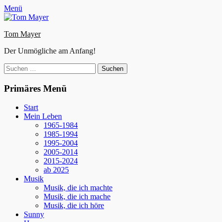
Zum
Facebook
E-
Instagram
Website
Menü
Inhalt
Mail
springen
Tom Mayer
Der Unmögliche am Anfang!
Suche
nach:
Primäres Menü
Start
Mein Leben
1965-1984
1985-1994
1995-2004
2005-2014
2015-2024
ab 2025
Musik
Musik, die ich machte
Musik, die ich mache
Musik, die ich höre
Sunny