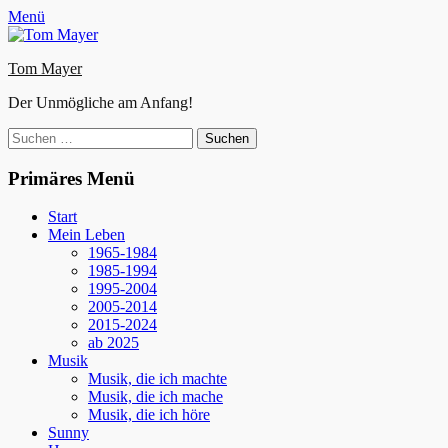
Zum
Facebook
E-
Instagram
Website
Menü
Inhalt
Mail
springen
Tom Mayer
Der Unmögliche am Anfang!
Suche
nach:
Primäres Menü
Start
Mein Leben
1965-1984
1985-1994
1995-2004
2005-2014
2015-2024
ab 2025
Musik
Musik, die ich machte
Musik, die ich mache
Musik, die ich höre
Sunny