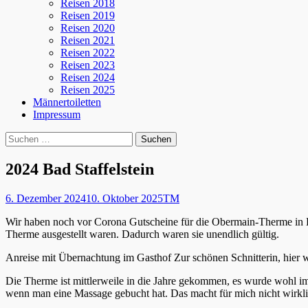
Reisen 2018
Reisen 2019
Reisen 2020
Reisen 2021
Reisen 2022
Reisen 2023
Reisen 2024
Reisen 2025
Männertoiletten
Impressum
Suchen
Suche
nach:
2024 Bad Staffelstein
Posted
Autor
6. Dezember 2024
10. Oktober 2025
TM
on
Wir haben noch vor Corona Gutscheine für die Obermain-Therme in Ba
Therme ausgestellt waren. Dadurch waren sie unendlich gültig.
Anreise mit Übernachtung im Gasthof Zur schönen Schnitterin, hier 
Die Therme ist mittlerweile in die Jahre gekommen, es wurde wohl im
wenn man eine Massage gebucht hat. Das macht für mich nicht wirklich