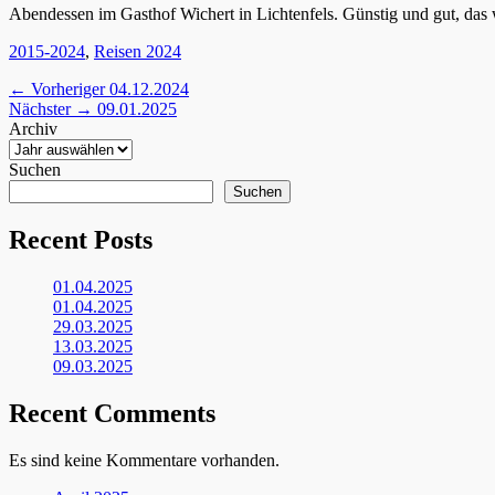
Abendessen im Gasthof Wichert in Lichtenfels. Günstig und gut, das
Kategorien
2015-2024
,
Reisen 2024
Beitragsnavigation
Vorheriger
← Vorheriger
04.12.2024
Nächster
Beitrag:
Nächster →
09.01.2025
Beitrag:
Archiv
Suchen
Suchen
Recent Posts
01.04.2025
01.04.2025
29.03.2025
13.03.2025
09.03.2025
Recent Comments
Es sind keine Kommentare vorhanden.