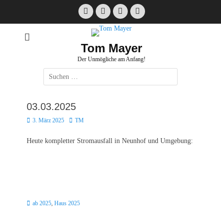
Zum
Facebook
E-
Instagram
Website
Inhalt
Mail
springen
Tom Mayer
Der Unmögliche am Anfang!
Suche
nach:
03.03.2025
Posted
Autor
3. März 2025
TM
on
Heute kompletter Stromausfall in Neunhof und Umgebung:
Kategorien
ab 2025
,
Haus 2025