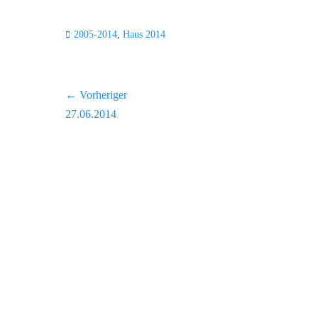
Kategorien
2005-2014
,
Haus 2014
Beitragsnavigation
← Vorheriger
Vorheriger
27.06.2014
Beitrag: