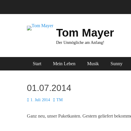
Zum
Inhalt
springen
Tom Mayer
Der Unmögliche am Anfang!
Primäres Menü
Start
Mein Leben
Musik
Sunny
01.07.2014
Posted
Autor
1. Juli 2014
TM
on
Ganz neu, unser Paketkasten. Gestern geliefert bekomme