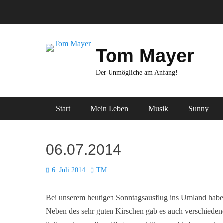
Zum
Inhalt
springen
Tom Mayer
Der Unmögliche am Anfang!
Primäres Menü
Start
Mein Leben
Musik
Sunny
06.07.2014
Posted
Autor
6. Juli 2014
TM
on
Bei unserem heutigen Sonntagsausflug ins Umland habe
Neben des sehr guten Kirschen gab es auch verschiede