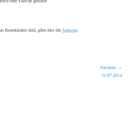
leich eine Flasche gekauft
as Renekloden sind, gibts hier die
Antwort
.
Nächster →
Nächster
11.07.2014
Beitrag: