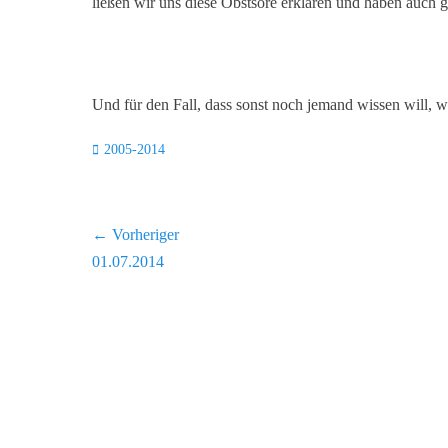
ließen wir uns diese Obstsore erklären und haben auch g
Und für den Fall, dass sonst noch jemand wissen will, w
Kategorien
2005-2014
Beitragsnavigation
← Vorheriger
Vorheriger
01.07.2014
Beitrag: