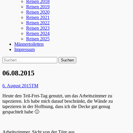
Reisen 2018
Reisen 2019
Reisen 2020
Reisen 2021
Reisen 2022
Reisen 2023
Reisen 2024
Reisen 2025
Männertoiletten
Impressum
Suchen
Suche
nach:
06.08.2015
Posted
Autor
6. August 2015
TM
on
Heute den Teil-Frei-Tag genutzt, um das Arbeitszimmer zu
tapezieren. Ich habe mich darauf beschränkt, die Wände zu
tapezieren in der Hoffnung, dass ich die Decke gut genug
gespachtelt habe 🙂
Arbeitszimmer, Sicht von der Türe aus