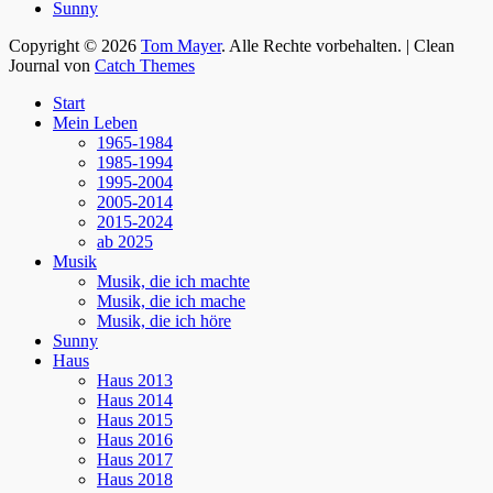
Sunny
Copyright © 2026
Tom Mayer
. Alle Rechte vorbehalten. | Clean
Journal von
Catch Themes
Nach
Start
oben
Mein Leben
scrollen
1965-1984
1985-1994
1995-2004
2005-2014
2015-2024
ab 2025
Musik
Musik, die ich machte
Musik, die ich mache
Musik, die ich höre
Sunny
Haus
Haus 2013
Haus 2014
Haus 2015
Haus 2016
Haus 2017
Haus 2018