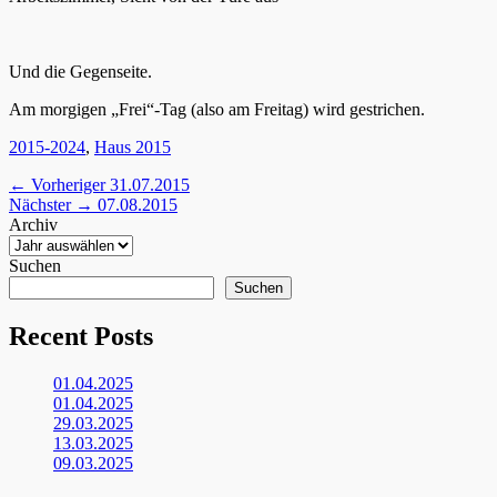
Und die Gegenseite.
Am morgigen „Frei“-Tag (also am Freitag) wird gestrichen.
Kategorien
2015-2024
,
Haus 2015
Beitragsnavigation
Vorheriger
← Vorheriger
31.07.2015
Nächster
Beitrag:
Nächster →
07.08.2015
Beitrag:
Archiv
Suchen
Suchen
Recent Posts
01.04.2025
01.04.2025
29.03.2025
13.03.2025
09.03.2025