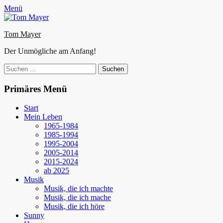
Zum
Facebook
E-
Instagram
Website
Menü
Inhalt
Mail
springen
Tom Mayer
Der Unmögliche am Anfang!
Suche
nach:
Primäres Menü
Start
Mein Leben
1965-1984
1985-1994
1995-2004
2005-2014
2015-2024
ab 2025
Musik
Musik, die ich machte
Musik, die ich mache
Musik, die ich höre
Sunny