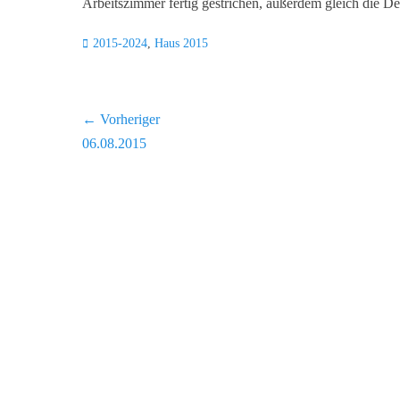
Arbeitszimmer fertig gestrichen, außerdem gleich die D
Kategorien
2015-2024
,
Haus 2015
Beitragsnavigation
← Vorheriger
Vorheriger
06.08.2015
Beitrag: