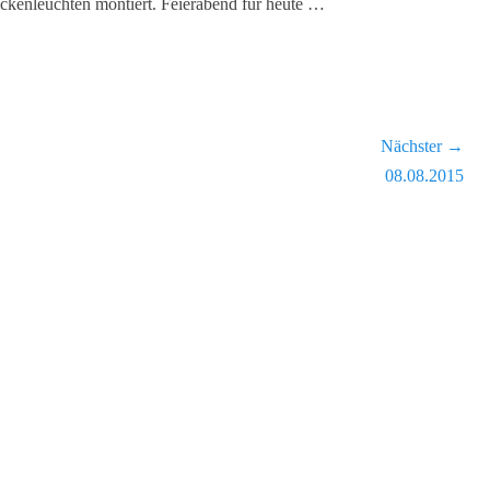
eckenleuchten montiert. Feierabend für heute …
Nächster →
Nächster
08.08.2015
Beitrag: