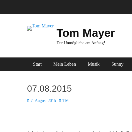
Zum
Inhalt
springen
Tom Mayer
Der Unmögliche am Anfang!
Primäres Menü
Start
Mein Leben
Musik
Sunny
07.08.2015
Posted
Autor
7. August 2015
TM
on