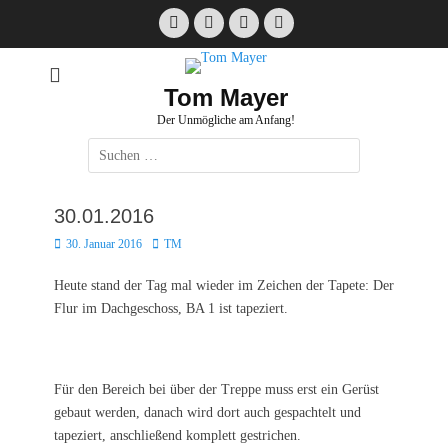
Zum
Facebook
E-
Instagram
Website
Inhalt
Mail
springen
Tom Mayer
Der Unmögliche am Anfang!
Suche
nach:
30.01.2016
Posted
Autor
30. Januar 2016
TM
on
Heute stand der Tag mal wieder im Zeichen der Tapete: Der
Flur im Dachgeschoss, BA 1 ist tapeziert.
Für den Bereich bei über der Treppe muss erst ein Gerüst
gebaut werden, danach wird dort auch gespachtelt und
tapeziert, anschließend komplett gestrichen.