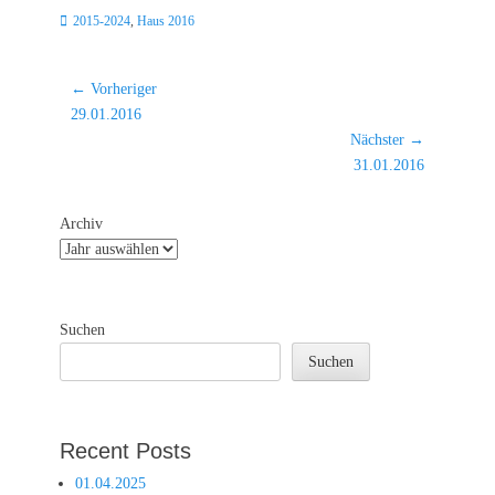
Kategorien
2015-2024
,
Haus 2016
Beitragsnavigation
← Vorheriger
Vorheriger
29.01.2016
Beitrag:
Nächster →
Nächster
31.01.2016
Beitrag:
Archiv
Suchen
Suchen
Recent Posts
01.04.2025