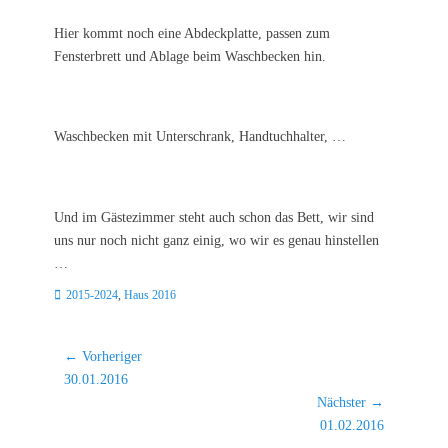
Hier kommt noch eine Abdeckplatte, passen zum
Fensterbrett und Ablage beim Waschbecken hin.
Waschbecken mit Unterschrank, Handtuchhalter, …
Und im Gästezimmer steht auch schon das Bett, wir sind
uns nur noch nicht ganz einig, wo wir es genau hinstellen
…
Kategorien
2015-2024
,
Haus 2016
Beitragsnavigation
← Vorheriger
Vorheriger
30.01.2016
Beitrag:
Nächster →
Nächster
01.02.2016
Beitrag: