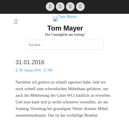
Zum
Facebook
E-
Instagram
Website
Inhalt
Mail
springen
Tom Mayer
Der Unmögliche am Anfang!
Suche
nach:
31.01.2016
Posted
Autor
30. Januar 2016
TM
on
Nachdem ich gestern zu schnell tapeziert habe, sind wir
noch schnell zum schwedischen Möbelhaus gefahren, um
auch die Möblierung des Gäste-WCs käuflich zu erwerben.
Und man kann sich ja nichts schöneres vorstellen, als am
Sonntag Vormittag bei grausligem Wetter drinnen Möbel
zusammenzubauen. Das ist das vorläufige Resultat: