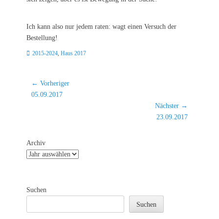
Ich kann also nur jedem raten: wagt einen Versuch der
Bestellung!
Kategorien
2015-2024
,
Haus 2017
Beitragsnavigation
← Vorheriger
Vorheriger
05.09.2017
Beitrag:
Nächster →
Nächster
23.09.2017
Beitrag:
Archiv
Suchen
Suchen