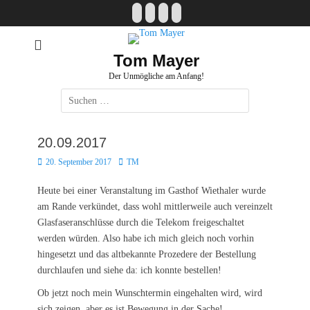
Zum
Facebook
E-
Instagram
Website
Inhalt
Mail
springen
Tom Mayer
Der Unmögliche am Anfang!
Suche
nach:
20.09.2017
Posted
Autor
20. September 2017
TM
on
Heute bei einer Veranstaltung im Gasthof Wiethaler wurde
am Rande verkündet, dass wohl mittlerweile auch vereinzelt
Glasfaseranschlüsse durch die Telekom freigeschaltet
werden würden. Also habe ich mich gleich noch vorhin
hingesetzt und das altbekannte Prozedere der Bestellung
durchlaufen und siehe da: ich konnte bestellen!
Ob jetzt noch mein Wunschtermin eingehalten wird, wird
sich zeigen, aber es ist Bewegung in der Sache!