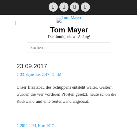
Zum
Facebook
E-
Instagram
Website
Inhalt
Mail
springen
Tom Mayer
Der Unmögliche am Anfang!
Suche
nach:
23.09.2017
Posted
Autor
23. September 2017
TM
on
Unser Ersatzbau des Schuppens entsteht weiter. Gestern
wurden die vier vorderen Pfosten gesetzt, heute schon die
Rückwand und eine Seitenwand angebaut:
Kategorien
2015-2024
,
Haus 2017