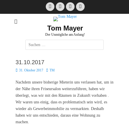
Zum
Facebook
E-
Instagram
Website
Inhalt
Mail
springen
Tom Mayer
Der Unmögliche am Anfang!
Suche
nach:
31.10.2017
Posted
Autor
31. Oktober 2017
TM
on
Nachdem unsere bisherige Mieterin uns verlassen hat, um in
der Nähe ihren Friseursalon weiterzuführen, haben wir
überlegt, was wir mit den Räumen in Zukunft vorhaben .
Wir waren uns einig, dass es problematisch sein wird, es
wieder als Gewerbeimmobilie zu vermarkten. Deshalb
haben wir uns entschieden, daraus eine Wohnung zu
machen.