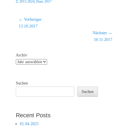
Kategorien
2015-2024
,
Haus 2017
Beitragsnavigation
← Vorheriger
Vorheriger
13.10.2017
Beitrag:
Nächster →
Nächster
10.11.2017
Beitrag:
Archiv
Suchen
Suchen
Recent Posts
01.04.2025