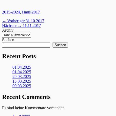
Kategorien
2015-2024
,
Haus 2017
Beitragsnavigation
Vorheriger
← Vorheriger
31.10.2017
Nächster
Beitrag:
Nächster →
11.11.2017
Beitrag:
Archiv
Suchen
Suchen
Recent Posts
01.04.2025
01.04.2025
29.03.2025
13.03.2025
09.03.2025
Recent Comments
Es sind keine Kommentare vorhanden.