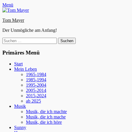
Zum
Facebook
E-
Instagram
Website
Menü
Inhalt
Mail
springen
Tom Mayer
Der Unmögliche am Anfang!
Suche
nach:
Primäres Menü
Start
Mein Leben
1965-1984
1985-1994
1995-2004
2005-2014
2015-2024
ab 2025
Musik
Musik, die ich machte
Musik, die ich mache
Musik, die ich höre
Sunny