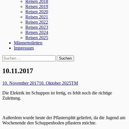
Reisen 2018
Reisen 2019
Reisen 2020
Reisen 2021
Reisen 2022
Reisen 2023
Reisen 2024
Reisen 2025
Männertoiletten
Impressum
Suchen
Suche
nach:
10.11.2017
Posted
Autor
10. November 2017
10. Oktober 2025
TM
on
Die Elektrik im Schuppen ist fertig, es fehlt noch die richtige
Zuleitung.
Außerdem wurde heute der Pflastersplitt geliefert, da die Jugend am
Wochenende den Schuppenboden pflastern möchte.