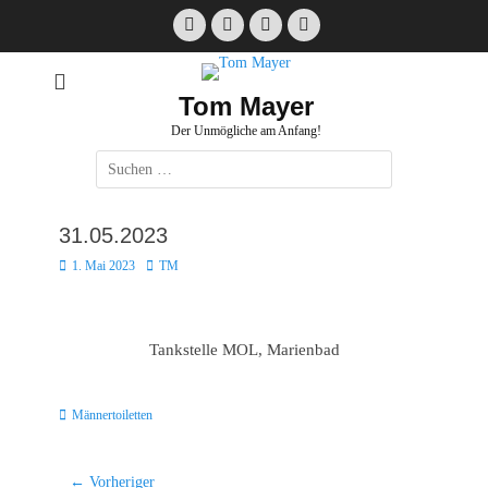
Zum
Facebook
E-
Instagram
Website
Inhalt
Mail
springen
Tom Mayer
Der Unmögliche am Anfang!
Suche
nach:
31.05.2023
Posted
Autor
1. Mai 2023
TM
on
Tankstelle MOL, Marienbad
Kategorien
Männertoiletten
Beitragsnavigation
← Vorheriger