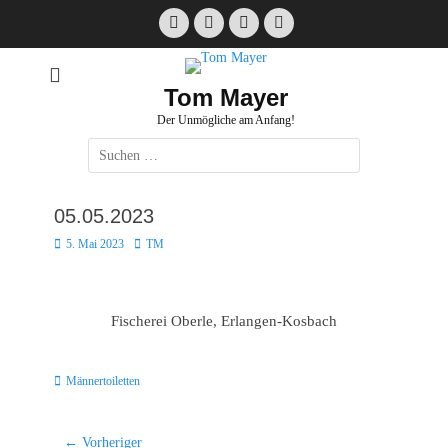
Zum
Facebook
E-
Instagram
Website
Inhalt
Mail
springen
Tom Mayer
Der Unmögliche am Anfang!
Suche
nach:
05.05.2023
Posted
Autor
5. Mai 2023
TM
on
Fischerei Oberle, Erlangen-Kosbach
Kategorien
Männertoiletten
Beitragsnavigation
← Vorheriger