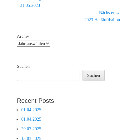
Vorheriger
31.05.2023
Beitrag:
Nächster →
Nächster
2023 Heißluftballon
Beitrag:
Archiv
Suchen
Suchen
Recent Posts
01.04.2025
01.04.2025
29.03.2025
13.03.2025